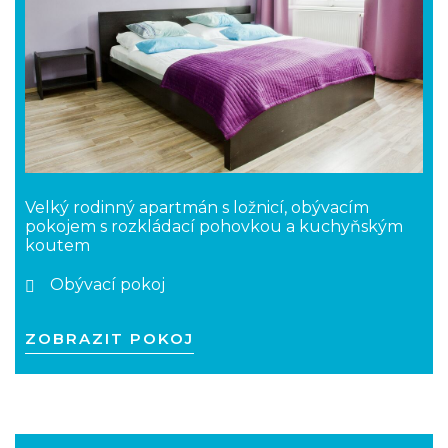
Velký rodinný apartmán s ložnicí, obývacím
pokojem s rozkládací pohovkou a kuchyňským
koutem
Obývací pokoj
ZOBRAZIT POKOJ