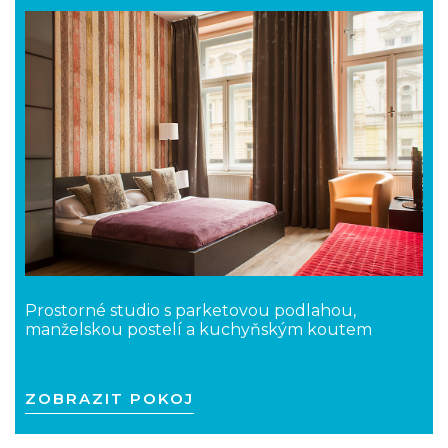
Prostorné studio s parketovou podlahou,
manželskou postelí a kuchyňským koutem
ZOBRAZIT POKOJ