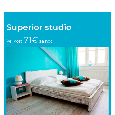
Superior studio
71€
Velikost
za noc