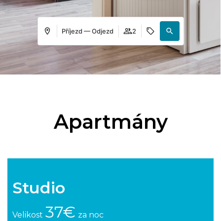
Příjezd — Odjezd
2
Apartmány
Studio
37€
Velikost
za noc