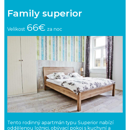
Family superior
66€
Velikost
za noc
Tento rodinný apartmán typu Superior nabízí
oddělenou ložnici, obývací pokoj s kuchyní a